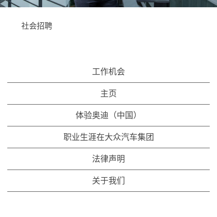
社会招聘
奥迪中国一直在进
取中前行。我们经
受着考验，改变每
工作机会
天都在发生。我们
以开放的心态对待
主页
新事物，在变化中
寻找机遇，积极塑
体验奥迪（中国）
造自己的未来。我
们正携手迈向一个
职业生涯在大众汽车集团
进取的新时代。我
们邀请你加入我
们，参与我们的旅
法律声明
程。每一个贡献，
每一个人都是重要
关于我们
的，奥迪的未来由
我们来携手塑造。